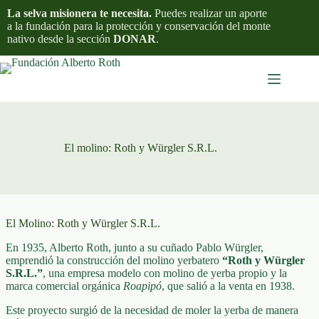
Skip
La selva misionera te necesita.
Puedes realizar un aporte
to
a la fundación para la protección y conservación del monte
content
nativo desde la sección
DONAR
.
El molino: Roth y Würgler S.R.L.
El Molino: Roth y Würgler S.R.L.
En 1935,
Alberto Roth
, junto a su cuñado Pablo Würgler,
emprendió la construcción del molino yerbatero
“Roth y Würgler
S.R.L.”
, una empresa modelo con molino de yerba propio y la
marca comercial orgánica
Roapipó
, que salió a la venta en 1938.
Este proyecto surgió de la necesidad de moler la yerba de manera