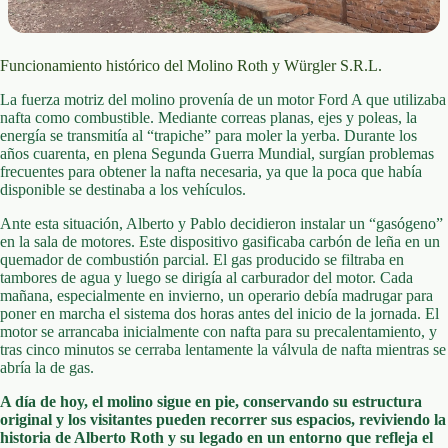
Funcionamiento histórico del Molino Roth y Würgler S.R.L.
La fuerza motriz del molino provenía de un motor Ford A que utilizaba
nafta como combustible. Mediante correas planas, ejes y poleas, la
energía se transmitía al “trapiche” para moler la yerba. Durante los
años cuarenta, en plena Segunda Guerra Mundial, surgían problemas
frecuentes para obtener la nafta necesaria, ya que la poca que había
disponible se destinaba a los vehículos.
Ante esta situación, Alberto y Pablo decidieron instalar un “gasógeno”
en la sala de motores. Este dispositivo gasificaba carbón de leña en un
quemador de combustión parcial. El gas producido se filtraba en
tambores de agua y luego se dirigía al carburador del motor. Cada
mañana, especialmente en invierno, un operario debía madrugar para
poner en marcha el sistema dos horas antes del inicio de la jornada. El
motor se arrancaba inicialmente con nafta para su precalentamiento, y
tras cinco minutos se cerraba lentamente la válvula de nafta mientras se
abría la de gas.
A día de hoy, el molino sigue en pie, conservando su estructura
original y los visitantes pueden recorrer sus espacios, reviviendo la
historia de Alberto Roth y su legado en un entorno que refleja el